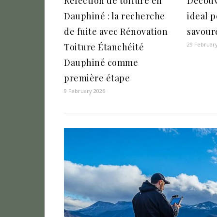
Réfection de toiture en
Decouv
Dauphiné : la recherche
ideal 
de fuite avec Rénovation
savour
29 Februar
Toiture Étanchéité
Dauphiné comme
première étape
9 February 2026