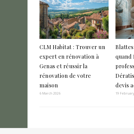
CLM Habitat : Trouver un
Blattes
expert en rénovation à
quand 
Genas et réussir la
profes
rénovation de votre
Dérati
maison
devis 
6 March 2026
19 Februar