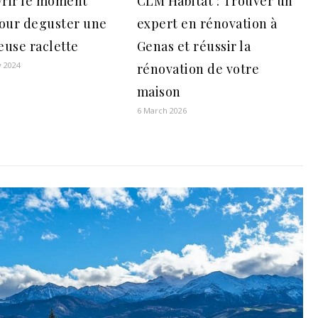
rir le moment
CLM Habitat : Trouver un
pour deguster une
expert en rénovation à
euse raclette
Genas et réussir la
y 2024
rénovation de votre
maison
6 March 2026